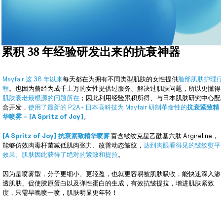
累积 38 年经验研发出来的抗衰神器
Mayfair 这 38 年以来
每天都在为拥有不同类型肌肤的女性提供
脸部肌肤护理
程
。也因为曾经为成千上万的女性提供过服务、解决过肌肤问题，所以更懂得
肌肤衰老最根源的问题所在
；因此利用经验累积所得、与日本肌肤研究中心配
合开发，
使用了最新的 P2A+ 日本高科技为 Mayfair 研制革命性的
抗衰紧致精
华喷雾 – [A Spritz of Joy]
。
[A Spritz of Joy] 抗衰紧致精华喷雾
富含皱纹克星乙酰基六肽 Argireline，
能够仿效肉毒杆菌减低肌肉张力、改善动态皱纹，
达到肉眼看得见的皱纹熨平
效果。肌肤因此获得了绝对的紧致和提拉
。
因为是喷雾型，分子更细小、更轻盈，也就更容易被肌肤吸收，能快速深入渗
透肌肤、促使胶原蛋白以及弹性蛋白的生成，有效抗皱提拉，增进肌肤紧致
度，只需早晚喷一喷，肌肤明显更年轻！