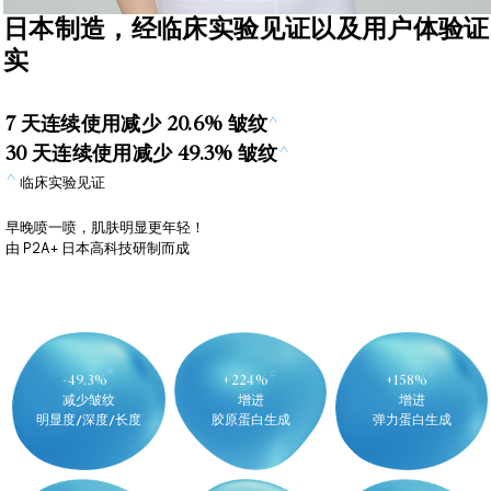
日本制造，
经临床实验见证以及用户体验证
实
7 天连续使用减少 20.6% 皱纹
^
30 天连续使用减少 49.3% 皱纹
^
^
临床实验见证
早晚喷一喷，肌肤明显更年轻！
由 P2A+ 日本高科技研制而成
*
#
#
-49.3%
+224%
+158%
减少皱纹
增进
增进
明显度/深度/长度
胶原蛋白生成
弹力蛋白生成