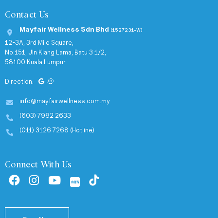
Contact Us
Mayfair Wellness Sdn Bhd
(1527231-W)
12-3A, 3rd Mile Square,
No:151, Jln Klang Lama, Batu 3 1/2,
58100 Kuala Lumpur.
Direction:
info@mayfairwellness.com.my
(603) 7982 2633
(011) 3126 7268 (Hotline)
Connect With Us