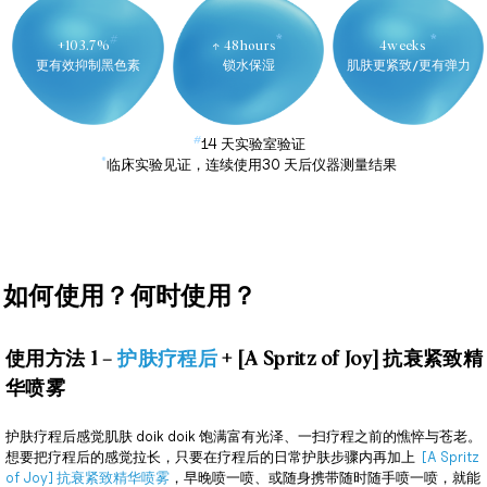
#
*
*
+103.7%
↑ 48hours
4weeks
更有效抑制黑色素
锁水保湿
肌肤更紧致/更有弹力
#
14 天实验室验证
*
临床实验见证，连续使用30 天后仪器测量结果
如何使用？何时使用？
使用方法 1 –
护肤疗程后
+ [A Spritz of Joy] 抗衰紧致精
华喷雾
护肤疗程后感觉肌肤 doik doik 饱满富有光泽、一扫疗程之前的憔悴与苍老。
想要把疗程后的感觉拉长，只要在疗程后的日常护肤步骤内再加上
[A Spritz
of Joy] 抗衰紧致精华喷雾
，早晚喷一喷、或随身携带随时随手喷一喷，就能