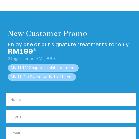
New Customer Promo
Enjoy one of our signature treatments for only
RM199
*
(Original price: RM1,900)
My-Lift V-Shaped Facial Treatment
My-Fit No Sweat Body Treatment