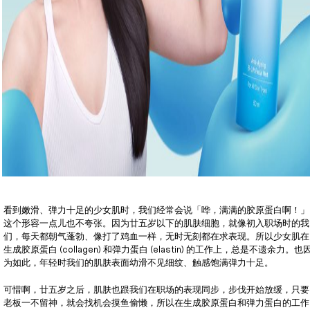
看到嫩滑、弹力十足的少女肌时，我们经常会说「哗，满满的胶原蛋白啊！」
这个形容一点儿也不夸张。因为廿五岁以下的肌肤细胞，就像初入职场时的我
们，每天都朝气蓬勃、像打了鸡血一样，无时无刻都在求表现。所以少女肌在
生成胶原蛋白 (collagen) 和弹力蛋白 (elastin) 的工作上，总是不遗余力。也
为如此，年轻时我们的肌肤表面幼滑不见细纹、触感饱满弹力十足。
可惜啊，廿五岁之后，肌肤也跟我们在职场的表现同步，步伐开始放缓，只要
老板一不留神，就会找机会摸鱼偷懒，所以在生成胶原蛋白和弹力蛋白的工作